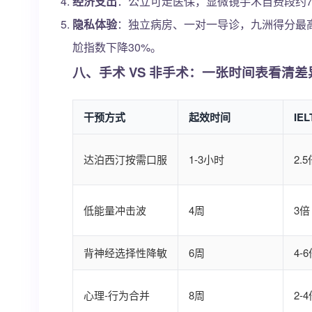
经济支出
：公立可走医保，显微镜手术自费段约7k
隐私体验
：独立病房、一对一导诊，九洲得分最
尬指数下降30%。
八、手术 VS 非手术：一张时间表看清差
干预方式
起效时间
IE
达泊西汀按需口服
1-3小时
2.
低能量冲击波
4周
3倍
背神经选择性降敏
6周
4-
心理-行为合并
8周
2-