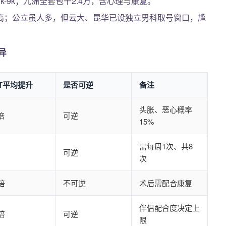
-9k；九洲全套包干2.4万，含心理与康复。
高；公立虽人多，但云大、昆华已设独立男科取号窗口，尴
异
LT平均提升
是否可逆
备注
头胀、恶心概率
5倍
可逆
15%
需每周1次、共8
可逆
次
6倍
不可逆
术后需配合康复
伴侣配合度决定上
4倍
可逆
限