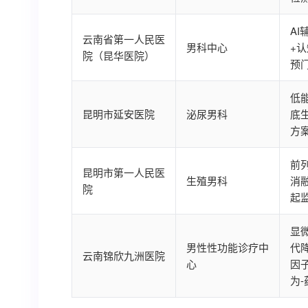
AI
云南省第一人民医
男科中心
+
院（昆华医院）
预
低
昆明市延安医院
泌尿男科
底生
方
前
昆明市第一人民医
生殖男科
消
院
起
显微
男性性功能诊疗中
代
云南锦欣九洲医院
心
因
为