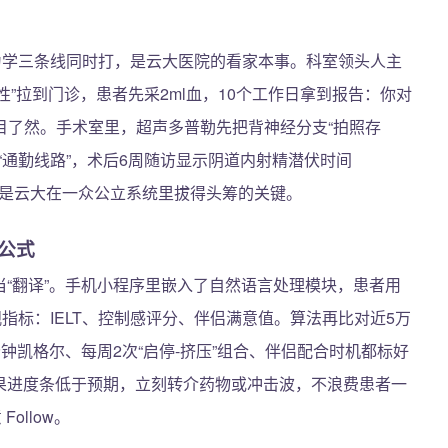
为学三条线同时打，是云大医院的看家本事。科室领头人主
性”拉到门诊，患者先采2ml血，10个工作日拿到报告：你对
目了然。手术室里，超声多普勒先把背神经分支“拍照存
“通勤线路”，术后6周随访显示阴道内射精潜伏时间
快，是云大在一众公立系统里拔得头筹的关键。
据公式
当“翻译”。手机小程序里嵌入了自然语言处理模块，患者用
指标：IELT、控制感评分、伴侣满意值。算法再比对近5万
钟凯格尔、每周2次“启停-挤压”组合、伴侣配合时机都标好
如果进度条低于预期，立刻转介药物或冲击波，不浪费患者一
ollow。