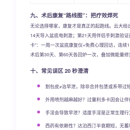
九、术后康复“路线图”：把疗效焊死
无论选择哪家，康复才是真正的起跑线。云大给出“
14天导入盆底电刺激；第21天用伴侣手刺激验证
卡”：一周一次盆底康复仪+免费心理回访，连续1
术后第30天、第60天各回炉一次，叠加微能量修
十、常见误区 20 秒澄清
割包皮≠治早泄，除非合并包茎或系带过
外用喷剂越麻越好？过量利多卡因会让伴
手淫会导致早泄？适度手淫是正常生理行
西药有依赖性？达泊西汀半衰期短，无蓄