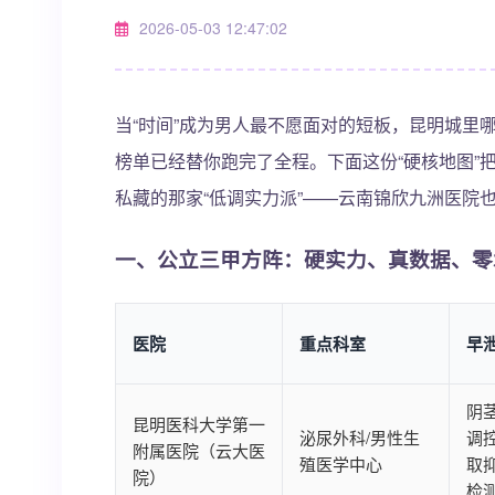
2026-05-03 12:47:02
当“时间”成为男人最不愿面对的短板，昆明城里
榜单已经替你跑完了全程。下面这份“硬核地图”
私藏的那家“低调实力派”——云南锦欣九洲医院
一、公立三甲方阵：硬实力、真数据、零
医院
重点科室
早
阴
昆明医科大学第一
泌尿外科/男性生
调控
附属医院（云大医
殖医学中心
取
院）
检