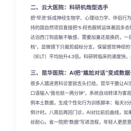
二、云大医院：科研机炮型选手
把“早泄”拆成神经生物学、心理动力学、伴侣行
持的国自然项目直接把“5-羟色胺转运体基因多态
达泊西汀到底敏不敏感、需要加量还是换药，一
档”，显微镜下只裁剪超标分支，保留感觉神经的
（IELT）平均抬升4.3倍。科研转临床的速度
三、昆华医院：AI把“尴尬对话”变成数
很多人踏进男科诊室就舌头打结，昆华干脆让AI
口语输入“我也就一两分钟”，系统自动转译为客观
例本土数据，生成个性化行为训练脚本：每天3分
倒计时。八周后再回门诊，AI对比前后曲线，
丝耐心。省一院把“数据”写进流程，年轻人更愿意 F