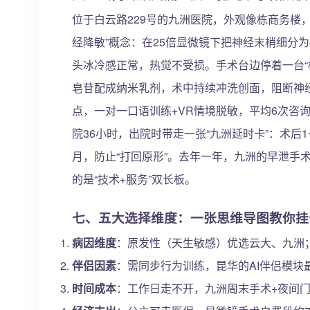
位于白云路229号的九洲医院，外观像栋商务楼，
经降敏”概念：在25倍显微镜下把神经末梢细分为4
头冰冷感正常，热觉不受损。手术台边停着一台“
皂苷配成纳米乳剂，术中持续冲洗创面，阻断神经
点，一对一口语训练+VR情境脱敏，平均6次咨
院36小时，出院时带走一张“九洲延时卡”：术后
月，防止“打回原形”。去年一年，九洲的早泄手
的是“技术+服务”双长板。
七、五大选择维度：一张思维导图教你挂
病因维度
：原发性（天生敏感）优选云大、九洲
伴侣因素
：需同步行为训练，昆华的AI伴侣模块
时间成本
：工作日走不开，九洲周末手术+夜间