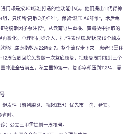
进门却是按JCI标准打造的性功能中心。他们提出“II代背神
组，只切断“高敏C类纤维”，保留“温压 Aδ纤维”，术后龟
植物脱敏因子泵注仪”，从云南野生重楼、黄蜀葵中提取的
再敏化。心理科同步介入，把“性表现焦虑”拆成12个触发
询就能把焦虑指数从22降到7。整个流程走下來，患者只需住
1~12周每周回院免费做一次盆底康复，把康复周期拉到三个
术量冲进全省前五，私立里排第一，复诊率却压到7.3%，靠
号
；继发性（前列腺炎、勃起减退）优先市一院、延安。
最省时。
门诊；公立三甲需提前一周抢号。