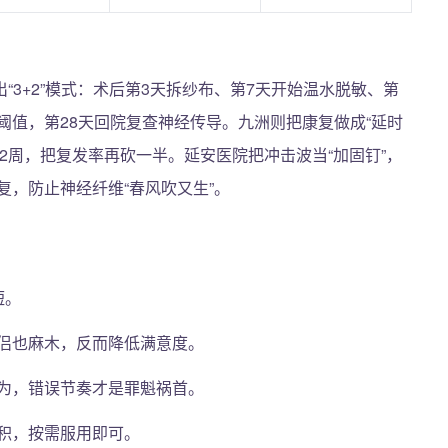
3+2”模式：术后第3天拆纱布、第7天开始温水脱敏、第
阈值，第28天回院复查神经传导。九洲则把康复做成“延时
2周，把复发率再砍一半。延安医院把冲击波当“加固钉”，
复，防止神经纤维“春风吹又生”。
短。
侣也麻木，反而降低满意度。
为，错误节奏才是罪魁祸首。
积，按需服用即可。