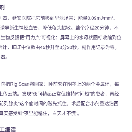
剂
利器，延安医院把它前移到早泄场景：能量0.09mJ/mm²、
，诱导新生神经血管，降低龟头超敏。整个疗程20分钟，不
底生物反馈把“用力点”可视化：屏幕上的水母状图标收缩到位
，IELT中位数由45秒升至3分20秒，副作用记录为零。
拍器。
院把RigiScan搬回家：睡前套在阴茎上的两个金属环，每
上传云端。发现“夜间勃起正常但维持时间短”的患者，再经
前列腺炎”这个偷时间的贼先抓住。术后配合小剂量达泊西
者真实感受到“夜里能稳住，白天才不慌”。
工细活