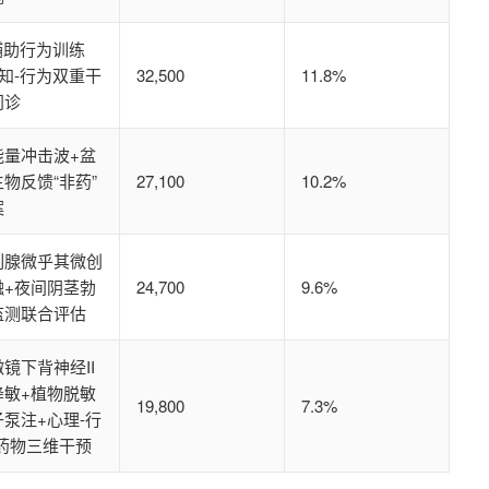
辅助行为训练
认知-行为双重干
32,500
11.8%
门诊
能量冲击波+盆
物反馈“非药”
27,100
10.2%
案
列腺微乎其微创
融+夜间阴茎勃
24,700
9.6%
监测联合评估
镜下背神经II
降敏+植物脱敏
19,800
7.3%
子泵注+心理-行
-药物三维干预