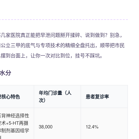
哪几家医院真正能把早泄问题掰开揉碎、说到做到？别急，
把公立三甲的底气与专项技术的精细全盘托出，顺带把市民
也摆到台面上，让你一次对比到位，挂号不踩坑。
水分
年均门诊量（人
泄核心特色
患者复诊率
次）
茎背神经选择性
术+5-HT再摄
38,000
12.4%
抑制剂基因组学
测