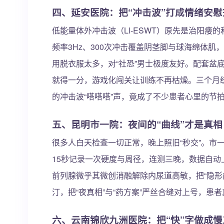
四、延安医院：把“冲击波”打成情绪安慰
低能量体外冲击波（LI-ESWT）原先是治阳痿的
频率3Hz、300次冲击覆盖阴茎脚与球海绵体肌
用脱衣服太多，对“社恐”男士极度友好。配套盆
就得一分，游戏化闯关让训练不再枯燥。三个月统计
的冲击波“嗒嗒嗒”声，竟成了不少患者心里的节
五、昆明市一院：夜间的“曲线”才是真相
很多人白天检查一切正常，晚上照旧“秒交”。市一
15秒记录一次硬度与周径，连测三晚，数据自动
前列腺微乎其微创消融解除内尿道高敏，把“隐形
汀，把“夜真相”与“药方案”严丝合缝对上号，患
六、云南锦欣九洲医院：把“快”字做成慢