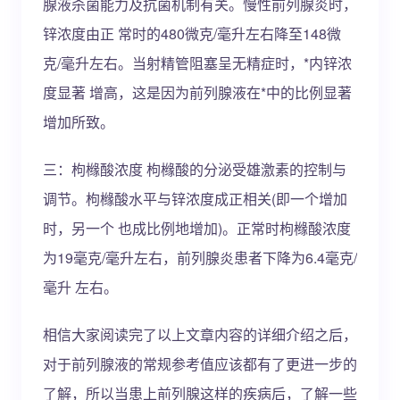
腺液杀菌能力及抗菌机制有关。慢性前列腺炎时，
锌浓度由正 常时的480微克/毫升左右降至148微
克/毫升左右。当射精管阻塞呈无精症时，*内锌浓
度显著 增高，这是因为前列腺液在*中的比例显著
增加所致。
三：枸橼酸浓度 枸橼酸的分泌受雄激素的控制与
调节。枸橼酸水平与锌浓度成正相关(即一个增加
时，另一个 也成比例地增加)。正常时枸橼酸浓度
为19毫克/毫升左右，前列腺炎患者下降为6.4毫克/
毫升 左右。
相信大家阅读完了以上文章内容的详细介绍之后，
对于前列腺液的常规参考值应该都有了更进一步的
了解，所以当患上前列腺这样的疾病后，了解一些