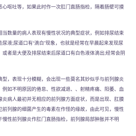
恶心呕吐等，如果此时作一次肛门直肠指检，隔着肠壁可摸
相当数量的病人表现有慢性状况的典型症状，例如排尿结束
尿液;尿道口有“滴白”现象，也就是经常在早晨起来发现尿
，或者是大便及排尿结束后尿道口有白色液体滴出;经常会阴
典型，表现十分模糊，会出现一些莫名其妙似乎与前列腺炎
。例如不明原因的倦怠、性欲减退、、射精疼痛、阳萎、血
腺炎病人最初并无相应的前列腺方面症状，而是出现、肛膜
犯前列腺的细菌产生的毒素在作怪的缘故，由此可见，慢性
于慢性前列腺炎作肛门直肠指检，前列腺局部肿胀并不明