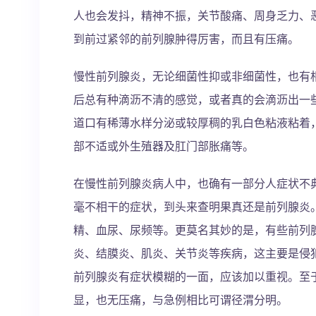
人也会发抖，精神不振，关节酸痛、周身乏力、
到前过紧邻的前列腺肿得厉害，而且有压痛。
慢性前列腺炎，无论细菌性抑或非细菌性，也有
后总有种滴沥不清的感觉，或者真的会滴沥出一些
道口有稀薄水样分泌或较厚稠的乳白色粘液粘着
部不适或外生殖器及肛门部胀痛等。
在慢性前列腺炎病人中，也确有一部分人症状不
毫不相干的症状，到头来查明果真还是前列腺炎
精、血尿、尿频等。更莫名其妙的是，有些前列
炎、结膜炎、肌炎、关节炎等疾病，这主要是侵
前列腺炎有症状模糊的一面，应该加以重视。至
显，也无压痛，与急例相比可谓径渭分明。